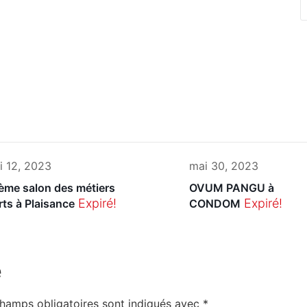
i 12, 2023
mai 30, 2023
ème salon des métiers
OVUM PANGU à
Expiré!
Expiré!
rts à Plaisance
CONDOM
e
hamps obligatoires sont indiqués avec
*