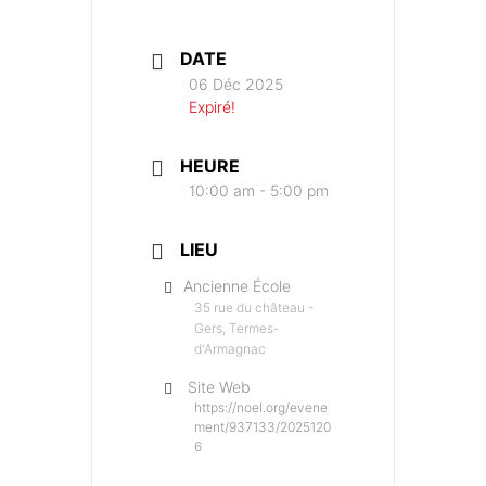
DATE
06 Déc 2025
Expiré!
HEURE
10:00 am - 5:00 pm
LIEU
Ancienne École
35 rue du château -
Gers, Termes-
d'Armagnac
Site Web
https://noel.org/evene
ment/937133/2025120
6