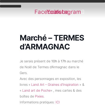
Aller
au
Facebook
Youtube
Instagram
contenu
Marché – TERMES
d’ARMAGNAC
Je serais présent de
10h
à
17h
au marché
de Noël de Termes d’Armagnac dans le
Gers.
Avec des personnages en exposition, les
livres «
Land Art – Graines d’Inspiration
» &
«
Land art de Poche
« , mes cartes & des
boîtes de
Pixies
.
Informations pratiques:
ICI