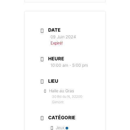
DATE
09 Juin 2024
Expiré!
HEURE
10:00 am - 5:00 pm
LIEU
Halle au Gras
30 Bd du N, 32200
Gimont
CATÉGORIE
Jeux