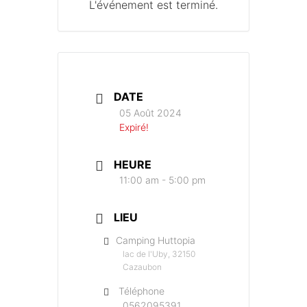
L'événement est terminé.
DATE
05 Août 2024
Expiré!
HEURE
11:00 am - 5:00 pm
LIEU
Camping Huttopia
lac de l'Uby, 32150
Cazaubon
Téléphone
0562095391