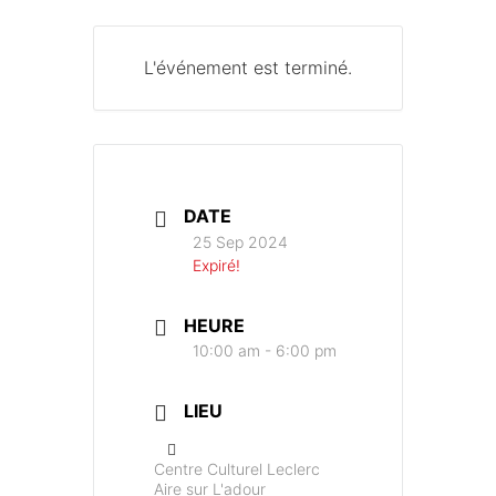
L'événement est terminé.
DATE
25 Sep 2024
Expiré!
HEURE
10:00 am - 6:00 pm
LIEU
Centre Culturel Leclerc
Aire sur L'adour