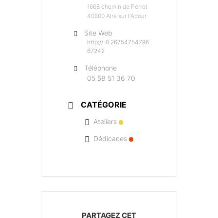
1668 chemin de Perrot
40800 Aire sur l'Adour
Site Web
http://-0.26754754796
67242
Téléphone
05 58 51 36 70
CATÉGORIE
Ateliers
Dédicaces
PARTAGEZ CET