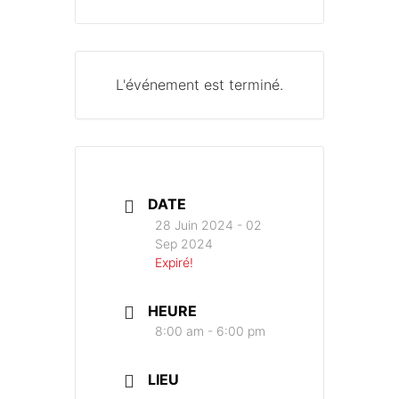
L'événement est terminé.
DATE
28 Juin 2024
- 02
Sep 2024
Expiré!
HEURE
8:00 am - 6:00 pm
LIEU