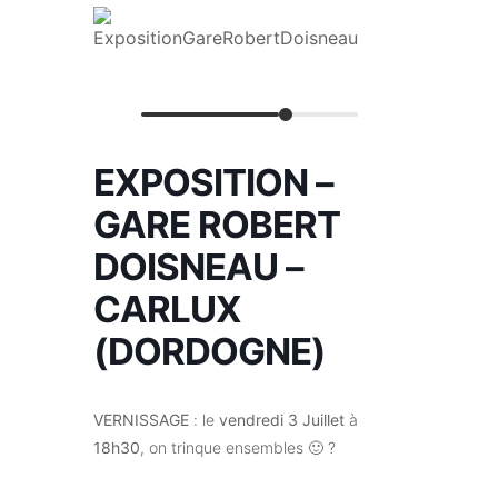
EXPOSITION –
GARE ROBERT
DOISNEAU –
CARLUX
(DORDOGNE)
VERNISSAGE
: le
vendredi 3 Juillet
à
18h30
, on trinque ensembles 🙂 ?