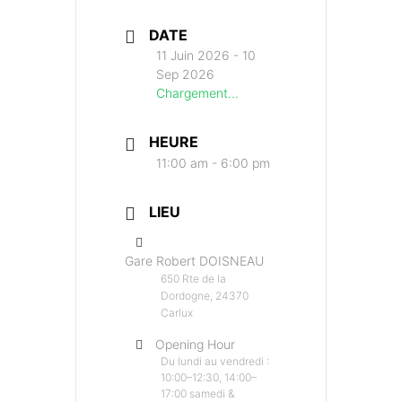
DATE
11 Juin 2026
- 10
Sep 2026
Chargement...
HEURE
11:00 am - 6:00 pm
LIEU
Gare Robert DOISNEAU
650 Rte de la
Dordogne, 24370
Carlux
Opening Hour
Du lundi au vendredi :
10:00–12:30, 14:00–
17:00 samedi &