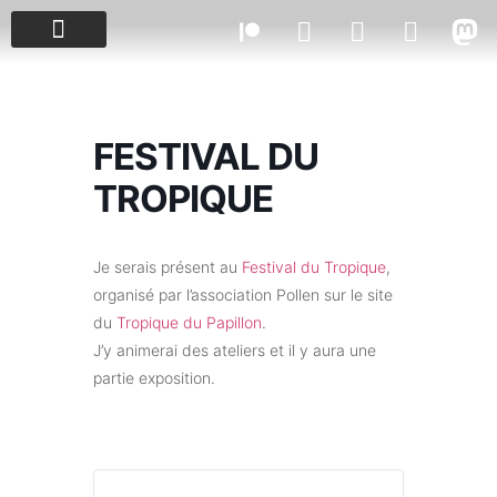
PROJETS & ÉVÈNEMENTS
FESTIVAL DU
TROPIQUE
Je serais présent au
Festival du Tropique
,
organisé par l’association Pollen sur le site
du
Tropique du Papillon
.
J’y animerai des ateliers et il y aura une
partie exposition.