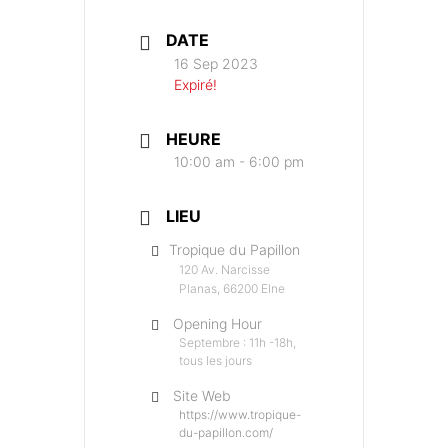
DATE
16 Sep 2023
Expiré!
HEURE
10:00 am - 6:00 pm
LIEU
Tropique du Papillon
120 Av. Narcisse
Planas, 66200 Elne
Opening Hour
Septembre : 11h -18h,
tous les jours
Site Web
https://www.tropique-
du-papillon.com/