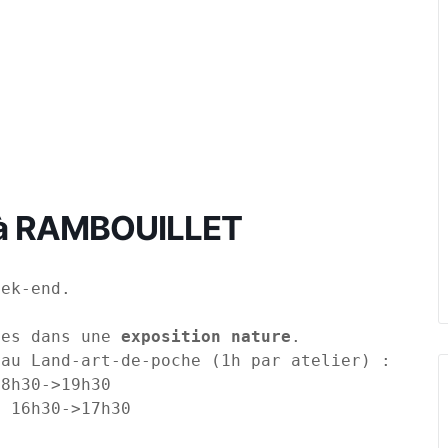
e à RAMBOUILLET
ek-end.

ges dans une 
exposition nature
.

- 16h30->17h30